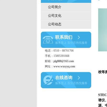
公司简介
公司文化
公司动态
联系我们
服务至上 百分百热忱服务
电话：0510－88701706
手机：15895391668
邮箱：
plg888@163.com
网址：
www.wxsyyq.com
无
校等
在线咨询
服务至上 百分百热忱服务
质量
STE
谱仪
源、中